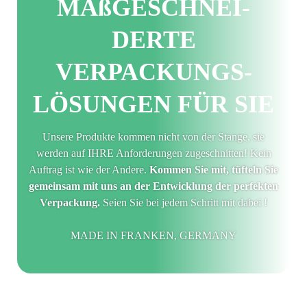
MAß­GE­SCHNEI­
DERTE
VERPACKUNGS­
LÖSUNGEN FÜR SIE
Unsere Produkte kommen nicht von der Stange, sie
werden auf IHRE Anforderungen zugeschnitten! Kein
Auftrag ist wie der Andere.
Kommen Sie mit, tüfteln Sie
gemeinsam mit uns an der Entwicklung der perfekten
Verpackung.
Seien Sie bei jedem Schritt mit dabei !
MADE IN FRANKEN, GERMANY