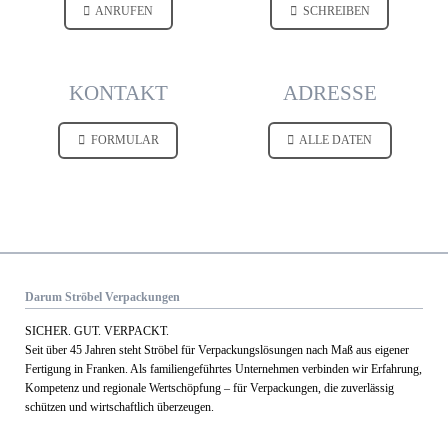
ANRUFEN
SCHREIBEN
KONTAKT
ADRESSE
FORMULAR
ALLE DATEN
Darum Ströbel Verpackungen
SICHER. GUT. VERPACKT.
Seit über 45 Jahren steht Ströbel für Verpack­ungs­lösungen nach Maß aus eigener
Fertigung in Franken. Als familien­geführtes Unternehmen verbinden wir Erfahrung,
Kom­petenz und regionale Wert­schöpfung – für Verpackungen, die zuverlässig
schützen und wirtschaftlich überzeugen.