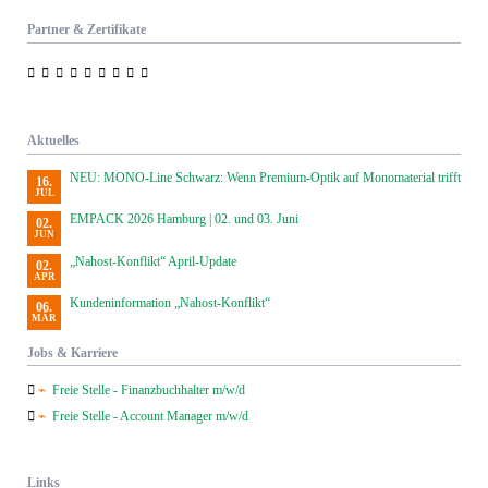
Partner & Zertifikate
Aktuelles
NEU: MONO-Line Schwarz: Wenn Premium-Optik auf Monomaterial trifft
16.
JUL
EMPACK 2026 Hamburg | 02. und 03. Juni
02.
JUN
„Nahost-Konflikt“ April-Update
02.
APR
Kundeninformation „Nahost-Konflikt“
06.
MÄR
Jobs & Karriere
Freie Stelle - Finanzbuchhalter m/w/d
Freie Stelle - Account Manager m/w/d
Links