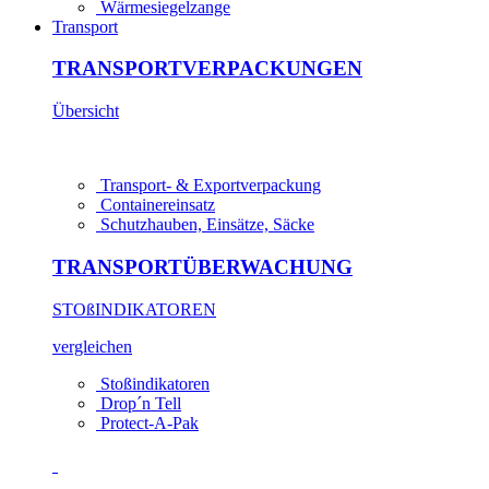
Wärmesiegelzange
Transport
TRANSPORT­VERPACKUNGEN
Übersicht
Transport- & Exportverpackung
Containereinsatz
Schutzhauben, Einsätze, Säcke
TRANSPORTÜBERWACHUNG
STOß­INDIKATOREN
vergleichen
Stoßindikatoren
Drop´n Tell
Protect-A-Pak