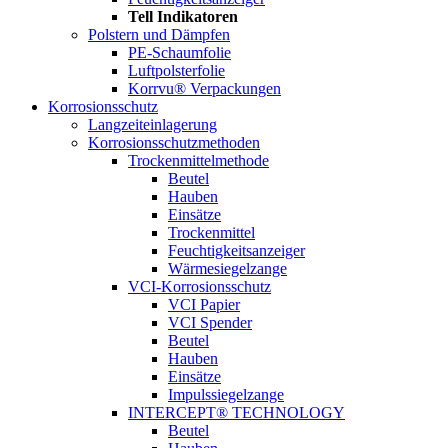
Tell Indikatoren
Polstern und Dämpfen
PE-Schaumfolie
Luftpolsterfolie
Korrvu® Verpackungen
Korrosionsschutz
Langzeiteinlagerung
Korrosionsschutz­methoden
Trockenmittelmethode
Beutel
Hauben
Einsätze
Trockenmittel
Feuchtigkeits­anzeiger
Wärme­siegel­zange
VCI-Korrosionsschutz
VCI Papier
VCI Spender
Beutel
Hauben
Einsätze
Impuls­siegel­zange
INTERCEPT® TECHNOLOGY
Beutel