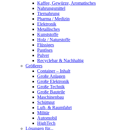
Kaffee, Gewürze, Aromatisches
Nahrungsmittel
Tiernahrung
Pharma / Medizin
Elektronik
Metallisches
Kunststoffe
Holz / Naturstoffe
Flüssiges
Pastöses
Pulver
Recyclebar & Nachhaltig
Größeres
Container – Inhalt
Große Anlagen
Große Elektronik
Große Technik
Große Bauteile
Maschinenbau
Schüttgut
Luft- & Raumfahrt
Militär
Automobil
HighTech
Lösungen für...