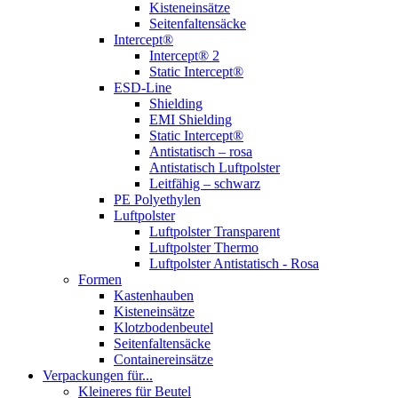
Kisteneinsätze
Seitenfaltensäcke
Intercept®
Intercept® 2
Static Intercept®
ESD-Line
Shielding
EMI Shielding
Static Intercept®
Antistatisch – rosa
Antistatisch Luftpolster
Leitfähig – schwarz
PE Polyethylen
Luftpolster
Luftpolster Transparent
Luftpolster Thermo
Luftpolster Antistatisch - Rosa
Formen
Kastenhauben
Kisteneinsätze
Klotzbodenbeutel
Seitenfaltensäcke
Containereinsätze
Verpackungen für...
Kleineres für Beutel