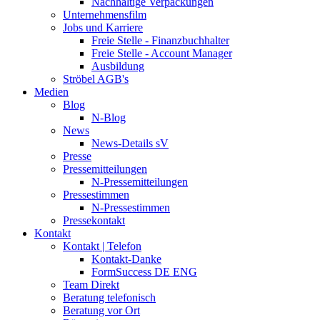
Nachhaltige Verpackungen
Unternehmensfilm
Jobs und Karriere
Freie Stelle - Finanzbuchhalter
Freie Stelle - Account Manager
Ausbildung
Ströbel AGB's
Medien
Blog
N-Blog
News
News-Details sV
Presse
Pressemitteilungen
N-Pressemitteilungen
Pressestimmen
N-Pressestimmen
Pressekontakt
Kontakt
Kontakt | Telefon
Kontakt-Danke
FormSuccess DE ENG
Team Direkt
Beratung telefonisch
Beratung vor Ort