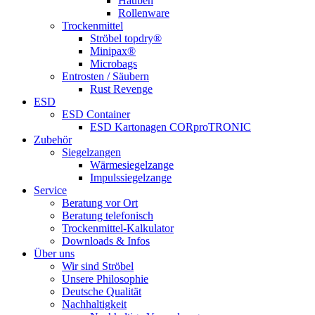
Hauben
Rollenware
Trockenmittel
Ströbel topdry®
Minipax®
Microbags
Entrosten / Säubern
Rust Revenge
ESD
ESD Container
ESD Kartonagen CORproTRONIC
Zubehör
Siegelzangen
Wärmesiegelzange
Impulssiegelzange
Service
Beratung vor Ort
Beratung telefonisch
Trockenmittel-Kalkulator
Downloads & Infos
Über uns
Wir sind Ströbel
Unsere Philosophie
Deutsche Qualität
Nachhaltigkeit