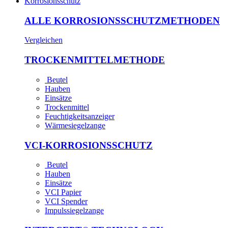
Korrosionsschutz
ALLE KORROSIONS­SCHUTZ­METHODEN
Vergleichen
TROCKEN­MITTEL­METHODE
Beutel
Hauben
Einsätze
Trockenmittel
Feuchtigkeits­anzeiger
Wärme­siegel­zange
VCI-KORROSIONS­SCHUTZ
Beutel
Hauben
Einsätze
VCI Papier
VCI Spender
Impuls­siegel­zange