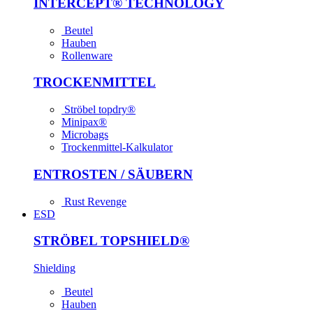
INTER­CEPT® TECH­NOLOGY
Beutel
Hauben
Rollenware
TROCKEN­MITTEL
Ströbel topdry®
Minipax®
Microbags
Trockenmittel-Kalkulator
ENTROSTEN / SÄUBERN
Rust Revenge
ESD
STRÖBEL TOPSHIELD®
Shielding
Beutel
Hauben