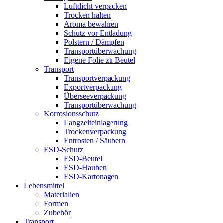
Luftdicht verpacken
Trocken halten
Aroma bewahren
Schutz vor Entladung
Polstern / Dämpfen
Transportüberwachung
Eigene Folie zu Beutel
Transport
Transportverpackung
Exportverpackung
Überseeverpackung
Transportüberwachung
Korrosionsschutz
Langzeiteinlagerung
Trockenverpackung
Entrosten / Säubern
ESD-Schutz
ESD-Beutel
ESD-Hauben
ESD-Kartonagen
Lebensmittel
Materialien
Formen
Zubehör
Transport