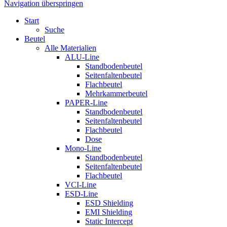
Navigation überspringen
Start
Suche
Beutel
Alle Materialien
ALU-Line
Standbodenbeutel
Seitenfaltenbeutel
Flachbeutel
Mehrkammerbeutel
PAPER-Line
Standbodenbeutel
Seitenfaltenbeutel
Flachbeutel
Dose
Mono-Line
Standbodenbeutel
Seitenfaltenbeutel
Flachbeutel
VCI-Line
ESD-Line
ESD Shielding
EMI Shielding
Static Intercept