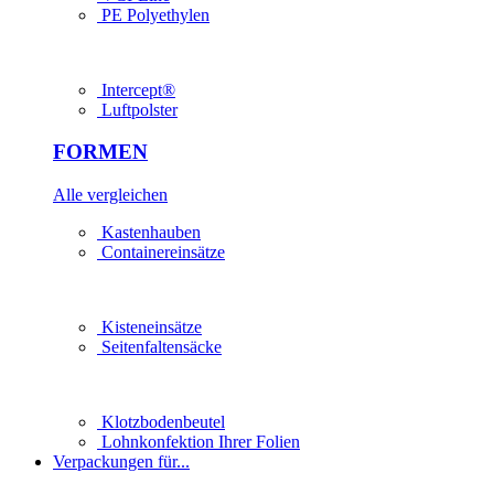
PE Polyethylen
Intercept®
Luftpolster
FORMEN
Alle vergleichen
Kastenhauben
Containereinsätze
Kisteneinsätze
Seitenfaltensäcke
Klotzbodenbeutel
Lohn­konfektion Ihrer Folien
Verpackungen für...