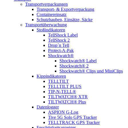
Transportverpackungen
Transport- & Exportverpackung
Containereinsatz
Schutzhauben, Einsätze, Säcke
Transportüberwachung
Stoßindikatoren
TellShock Label
TellShock 2
Drop´n Tell
Protect-A-Pak
Shockwatch®
Shockwatch® Label
Shockwatch® 2
Shockwatch® Clips und MiniClips
Kippindikatoren
TELLTILT
TELLTILT PLUS
TIP-N-TELL®
TILTWATCH® XTR
TILTWATCH® Plus
Datenlogger
ASPION G-Log
Tive 5G Solo GPS Tracker
TELLTRACK GPS Tracker
Feuchtigkeitsanzeiger