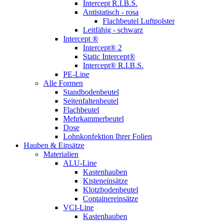
Intercept R.I.B.S.
Antistatisch - rosa
Flachbeutel Luftpolster
Leitfähig - schwarz
Intercept ®
Intercept® 2
Static Intercept®
Intercept® R.I.B.S.
PE-Line
Alle Formen
Standbodenbeutel
Seitenfaltenbeutel
Flachbeutel
Mehrkammer­beutel
Dose
Lohn­konfektion Ihrer Folien
Hauben & Einsätze
Materialien
ALU-Line
Kastenhauben
Kisteneinsätze
Klotzbodenbeutel
Containereinsätze
VCI-Line
Kastenhauben