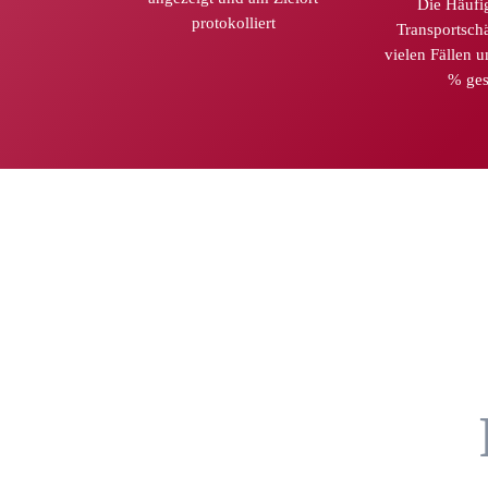
Die Häufi
protokolliert
Transportsch
vielen Fällen 
% ges