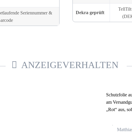
TellTil
Dekra geprüft
 fortlaufende Seriennummer &
(DEK
arcode
ANZEIGEVERHALTEN
Schutzfolie a
am Versandgu
„Rot“ aus, so
Matthia