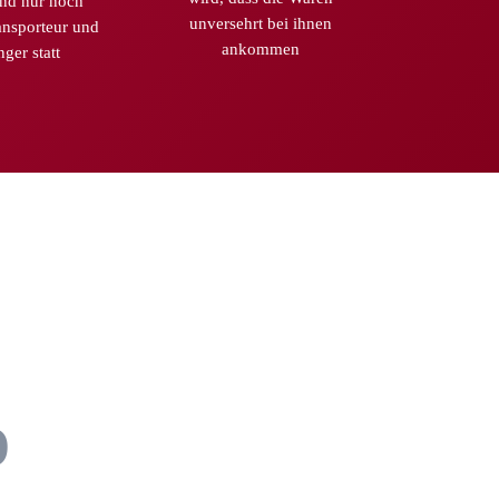
nd nur noch
unversehrt bei ihnen
ansporteur und
ankommen
ger statt
D