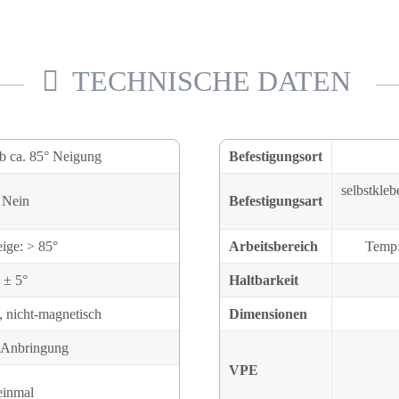
TECHNISCHE DATEN
b ca. 85° Neigung
Befestigungsort
selbstkle
Nein
Befestigungsart
ige: > 85°
Arbeitsbereich
Temp:
± 5°
Haltbarkeit
, nicht-magnetisch
Dimensionen
 Anbringung
VPE
einmal