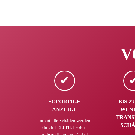
V
SOFORTIGE
BIS Z
ANZEIGE
WEN
TRANS
potentielle Schäden werden
SCH
durch TELLTILT sofort
angezeigt und am Zielort