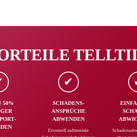
ORTEILE TELLTI
U 50%
SCHADENS­
EINF
IGER
ANSPRÜCHE
SCHA
PORT­
ABWENDEN
ABWI
ÄDEN
Eventuell auftretende
Schadensabw