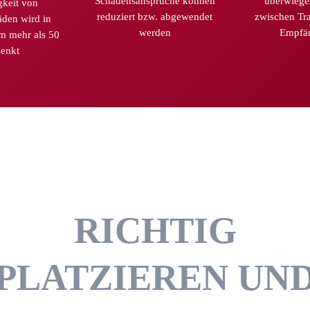
Schadensansprüche können
überwiege
gkeit von
reduziert bzw. abgewendet
zwischen Tr
äden wird in
werden
Empfän
um mehr als 50
enkt
RICHTIG
PLAT­ZIEREN UN