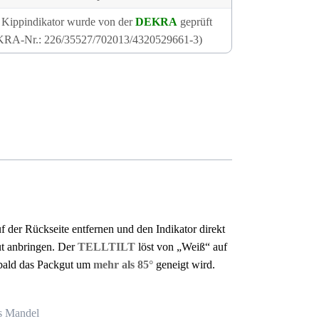
t Kippindikator wurde von der
DEKRA
geprüft
RA-Nr.: 226/35527/702013/4320529661-3)
uf der Rückseite entfernen und den Indikator direkt
t anbringen. Der
TELLTILT
löst von „Weiß“ auf
bald das Packgut um
mehr als 85°
geneigt wird.
s Mandel