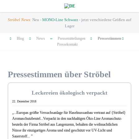
Ströbel News:
Neu -
MONO-Line Schwarz
- jetzt verschiedene Größen auf
Lager
Navigation
Blog
News
Pressemitteilungen
Pressestimmen
überspringen
Pressekontakt
Pressestimmen über Ströbel
Dez. 2018
Leckereien ökologisch verpackt
22. Dezember 2018
„...Europas größte Versuchsanlage für Haselnussanbau vertraut auf {Ströbel}
Aromaschutzbeutel...Verpackt in den nachhaltigen Öko-Line Aromaschutz­
beuteln der Firma Ströbel aus Langenzenn, behalten die weihnachtlichen
Nüsse ihr einzigartiges Aroma und sind geschützt vor UV-Licht und
Sauerstoff... ”