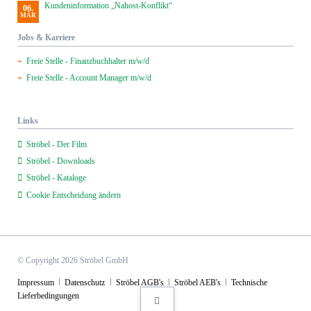
Kundeninformation „Nahost-Konflikt“
06.
MÄR
Jobs & Karriere
Freie Stelle - Finanzbuchhalter m/w/d
Freie Stelle - Account Manager m/w/d
Links
Ströbel - Der Film
Ströbel - Downloads
Ströbel - Kataloge
Cookie Entscheidung ändern
© Copyright 2026 Ströbel GmbH
Navigation
Impressum
Datenschutz
Ströbel AGB's
Ströbel AEB's
Technische
überspringen
Lieferbedingungen