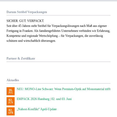
Darum Ströbel Verpackungen
SICHER. GUT. VERPACKT.
Seit über 45 Jahren steht Ströbel für Verpack­ungs­lösungen nach Maß aus eigener
Fertigung in Franken. Als familien­geführtes Unternehmen verbinden wir Erfahrung,
Kom­petenz und regionale Wert­schöpfung – für Verpackungen, die zuverlässig
schützen und wirtschaftlich überzeugen.
Partner & Zertifikate
Aktuelles
NEU: MONO-Line Schwarz: Wenn Premium-Optik auf Monomaterial trifft
16.
JUL
EMPACK 2026 Hamburg | 02. und 03. Juni
02.
JUN
„Nahost-Konflikt“ April-Update
02.
APR