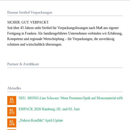
Darum Ströbel Verpackungen
SICHER. GUT. VERPACKT.
Seit über 45 Jahren steht Ströbel für Verpack­ungs­lösungen nach Maß aus eigener
Fertigung in Franken. Als familien­geführtes Unternehmen verbinden wir Erfahrung,
Kom­petenz und regionale Wert­schöpfung – für Verpackungen, die zuverlässig
schützen und wirtschaftlich überzeugen.
Partner & Zertifikate
Aktuelles
NEU: MONO-Line Schwarz: Wenn Premium-Optik auf Monomaterial trifft
16.
JUL
EMPACK 2026 Hamburg | 02. und 03. Juni
02.
JUN
„Nahost-Konflikt“ April-Update
02.
APR