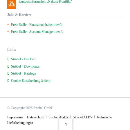
Kundeninformation „Nahost-Konflikt“
06.
MÄR
Jobs & Karriere
Freie Stelle - Finanzbuchhalter m/w/d
Freie Stelle - Account Manager m/w/d
Links
Ströbel - Der Film
Ströbel - Downloads
Ströbel - Kataloge
Cookie Entscheidung ändern
© Copyright 2026 Ströbel GmbH
Navigation
Impressum
Datenschutz
Ströbel AGB's
Ströbel AEB's
Technische
überspringen
Lieferbedingungen