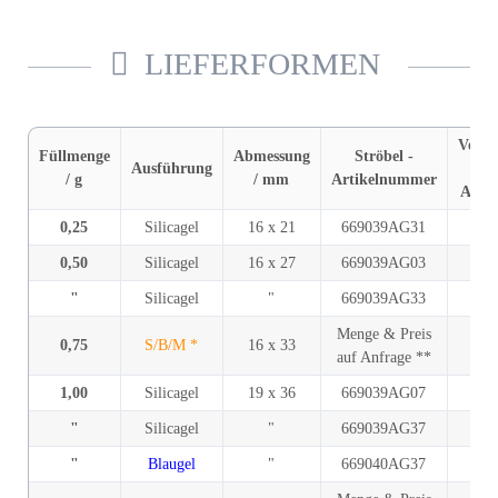
LIEFER­FORMEN
Verpa
Füllmenge
Abmessung
Ströbel -
Ausführung
/ g
/ mm
Artikelnummer
Aluve
0,25
Silicagel
16 x 21
669039AG31
3
0,50
Silicagel
16 x 27
669039AG03
20
"
Silicagel
"
669039AG33
2
Menge & Preis
0,75
S/B/M *
16 x 33
auf Anfrage **
1,00
Silicagel
19 x 36
669039AG07
10
"
Silicagel
"
669039AG37
1
"
Blaugel
"
669040AG37
1