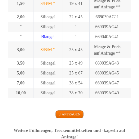
Menge & Preis
1,50
S/B/M *
19 x 41
auf Anfrage **
2,00
Silicagel
22 x 45
669039AG11
6
"
Silicagel
"
669039AG41
"
Blaugel
"
669040AG41
Menge & Preis
3,00
S/B/M *
25 x 45
auf Anfrage **
3,50
Silicagel
25 x 49
669039AG43
5,00
Silicagel
25 x 67
669039AG45
7,00
Silicagel
38 x 54
669039AG47
10,00
Silicagel
38 x 70
669039AG49
ANFRAGEN
Weitere Füllmengen, Trockenmittelketten und -kapseln auf
Anfrage!