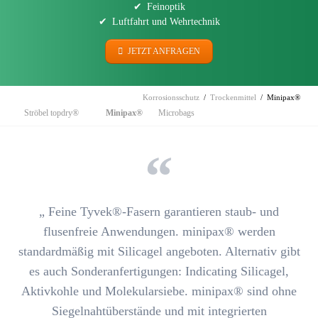
Feinoptik
Luftfahrt und Wehrtechnik
JETZT ANFRAGEN
Korrosionsschutz
Trockenmittel
Minipax®
Navigation
Ströbel topdry®
Minipax®
Microbags
überspringen
„ Feine Tyvek®-Fasern garantieren
staub- und
flusenfreie Anwendungen
. minipax® werden
standardmäßig mit Silicagel angeboten. Alternativ gibt
es auch Sonderanfertigungen:
Indicating Silicagel,
Aktivkohle und Molekularsiebe.
minipax® sind ohne
Siegelnahtüberstände und mit integrierten