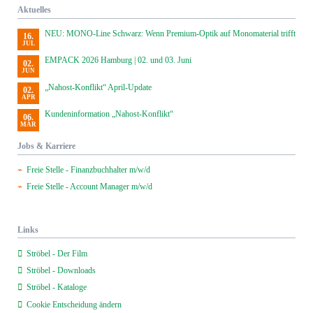
Aktuelles
NEU: MONO-Line Schwarz: Wenn Premium-Optik auf Monomaterial trifft
16.
JUL
EMPACK 2026 Hamburg | 02. und 03. Juni
02.
JUN
„Nahost-Konflikt“ April-Update
02.
APR
Kundeninformation „Nahost-Konflikt“
06.
MÄR
Jobs & Karriere
Freie Stelle - Finanzbuchhalter m/w/d
Freie Stelle - Account Manager m/w/d
Links
Ströbel - Der Film
Ströbel - Downloads
Ströbel - Kataloge
Cookie Entscheidung ändern