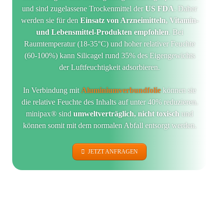
und sind zugelassene Trockenmittel der
US FDA
. Daher
werden sie für den
Einsatz von Arzneimitteln, Vitamin-
und Lebensmittel-Produkten empfohlen
. Bei
Raumtemperatur (18-35°C) und hoher relativer Feuchte
(60-100%) kann Silicagel rund 35% des Eigengewichts
der Luftfeuchtigkeit adsorbieren.
In Verbindung mit
Aluminiumverbundfolie
können sie
die relative Feuchte des Inhalts auf unter 40% reduzieren.
minipax® sind
umweltverträglich, nicht toxisch
und
können somit mit dem normalen Abfall entsorgt werden.
JETZT ANFRAGEN