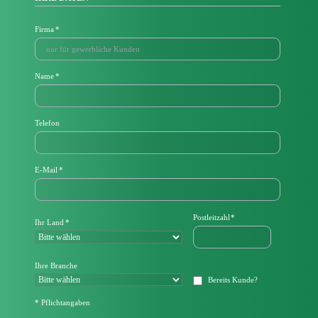
Pflichtfeld
Firma
*
Pflichtfeld
Name
*
Telefon
P
E-Mail
*
f
l
i
c
Pflichtfeld
Postleitzahl
*
Pflichtfeld
Ihr Land
*
h
t
f
e
Ihre Branche
l
Bereits Kunde?
d
* Pflichtangaben