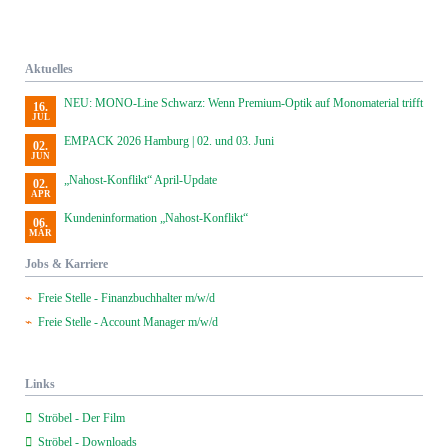
Aktuelles
NEU: MONO-Line Schwarz: Wenn Premium-Optik auf Monomaterial trifft
16.
JUL
EMPACK 2026 Hamburg | 02. und 03. Juni
02.
JUN
„Nahost-Konflikt“ April-Update
02.
APR
Kundeninformation „Nahost-Konflikt“
06.
MÄR
Jobs & Karriere
Freie Stelle - Finanzbuchhalter m/w/d
Freie Stelle - Account Manager m/w/d
Links
Ströbel - Der Film
Ströbel - Downloads