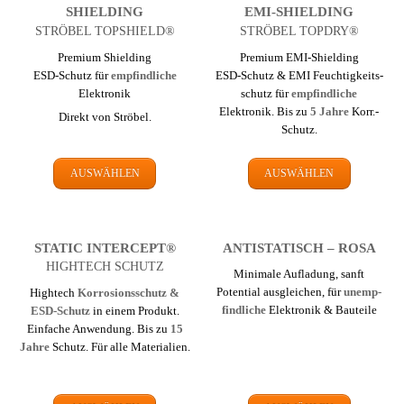
SHIELDING
EMI-SHIELDING
STRÖBEL TOPSHIELD®
STRÖBEL TOPDRY®
Premium Shielding
Premium EMI-Shielding
ESD-Schutz für
emp­find­liche
ESD-Schutz & EMI Feuchtigkeits­
Elektronik
schutz für
emp­find­liche
Elektronik. Bis zu
5 Jahre
Korr.-
Direkt von Ströbel.
Schutz.
AUSWÄHLEN
AUSWÄHLEN
STATIC INTERCEPT®
ANTI­STATISCH – ROSA
HIGHTECH SCHUTZ
Minimale Aufladung, sanft
Potential ausgleichen, für
un­emp­
Hightech
Korrosions­schutz &
find­liche
Elektronik & Bauteile
ESD-Schutz
in einem Produkt.
Einfache Anwendung. Bis zu
15
Jahre
Schutz. Für alle Materialien.