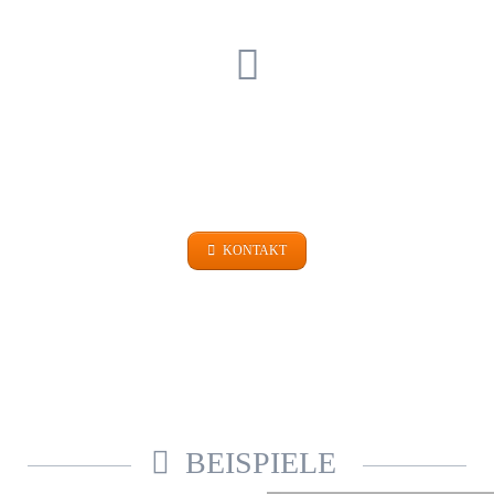
EINFACH FRAGEN
+49 (0)9101 99 420
KONTAKT
BEISPIELE