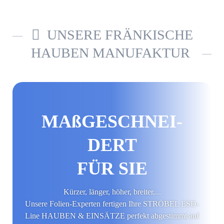
UNSERE FRÄNKISCHE
HAUBEN MANUFAKTUR
MAß­GE­SCHNEI­
DERT
FÜR SIE
Kürzer, länger, höher, breiter,...
Unsere Folien-Experten fertigen Ihre STRÖBEL ESD-
Line HAUBEN & EINSÄTZE perfekt abgestimmt auf