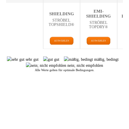
EMI-
SHIELDING
SHIELDING
IN
STRÖBEL
STRÖBEL
H
TOPSHIELD®
TOPDRY®
AUSWÄHLEN
AUSWÄHLEN
sehr gut
gut
mäßig, bedingt
nein; nicht empfohlen
Alle Werte gelten für optimale Bedingungen.