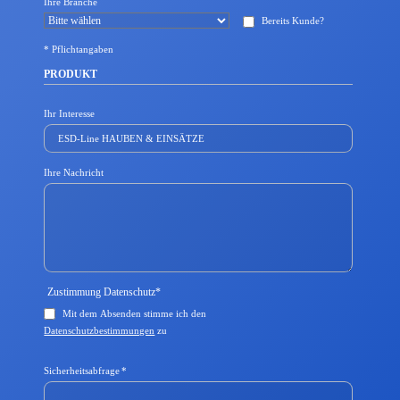
Ihre Branche
l
Bereits Kunde?
d
* Pflichtangaben
PRODUKT
Ihr Interesse
Ihre Nachricht
Pflichtfeld
Zustimmung Datenschutz
*
Mit dem Absenden stimme ich den
Datenschutzbestimmungen
zu
Pflichtfeld
Sicherheitsabfrage
*