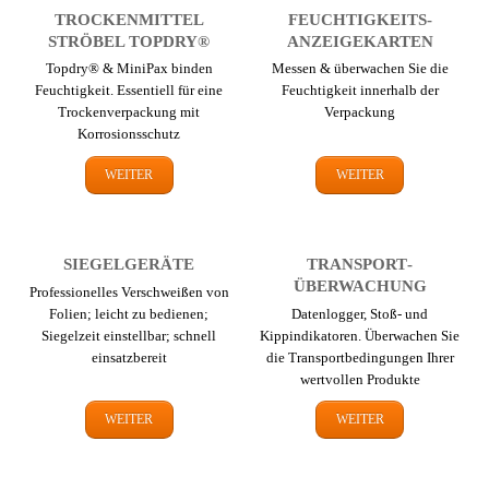
TROCKEN­MITTEL
FEUCHTIGKEITS­
STRÖBEL TOPDRY®
ANZEIGEKARTEN
Topdry® & MiniPax binden
Messen & überwachen Sie die
Feuchtigkeit. Essentiell für eine
Feuchtigkeit innerhalb der
Trocken­verpackung mit
Verpackung
Korrosions­schutz
WEITER
WEITER
SIEGELGERÄTE
TRANSPORT­
ÜBERWACHUNG
Professionelles Verschweißen von
Folien; leicht zu bedienen;
Datenlogger, Stoß- und
Siegelzeit einstellbar; schnell
Kippindikatoren. Überwachen Sie
einsatzbereit
die Transport­bedingungen Ihrer
wertvollen Produkte
WEITER
WEITER