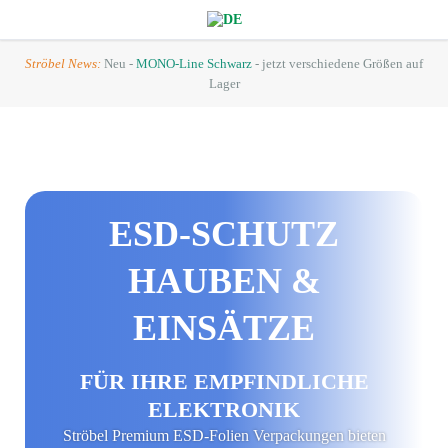
Ströbel News:
Neu -
MONO-Line Schwarz
- jetzt verschiedene Größen auf
Lager
ESD-SCHUTZ
HAUBEN &
EINSÄTZE
FÜR IHRE EMPFIND­LICHE
ELEKTRONIK
Ströbel Premium ESD-Folien Verpackungen bieten