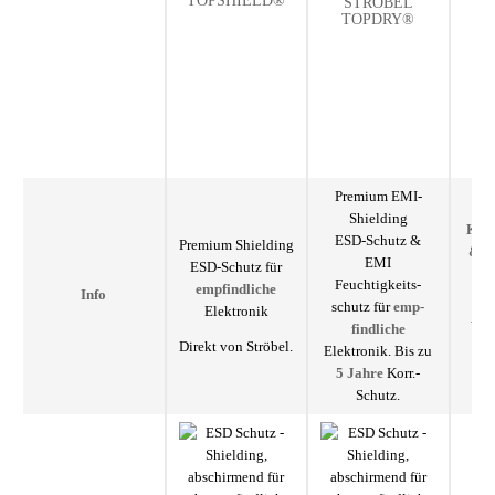
TOPSHIELD®
STRÖBEL
H
TOPDRY®
Premium EMI-
Shielding
Korr
ESD-Schutz &
Premium Shielding
& E
EMI
ESD-Schutz für
ein
Feuchtigkeits­
emp­find­liche
Info
schutz für
emp­
Elektronik
Anw
find­liche
z
Direkt von Ströbel.
Elektronik. Bis zu
Sch
5 Jahre
Korr.-
M
Schutz.