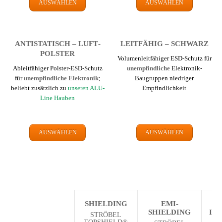
AUSWÄHLEN
AUSWÄHLEN
ANTI­STATISCH – LUFT­
LEIT­FÄHIG – SCHWARZ
POLSTER
Volumenleit­fähiger ESD-Schutz für
Ableit­fähiger Polster-ESD-Schutz
un­emp­find­liche
Elektronik-
für
un­emp­find­liche Elektronik
;
Baugruppen niedriger
beliebt zusätzlich zu
unseren ALU-
Empfindlich­keit
Line Hauben
AUSWÄHLEN
AUSWÄHLEN
SHIELDING
EMI-
SHIELDING
IN
STRÖBEL