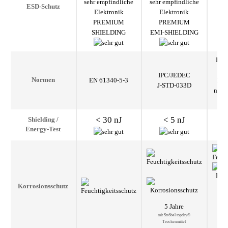
ESD-Schutz
H
PREMIUM
PREMIUM
SHIELDING
EMI-SHIELDING
RoH
IPC/JEDEC
EN 61340-5-3
kon
Normen
J-STD-033D
nach
< 30 nJ
< 5 nJ
Shielding
/
Energy-Test
Korro­sions­schutz
5 Jahre
mit Ströbel topdry®
Trockenmittel
mit I