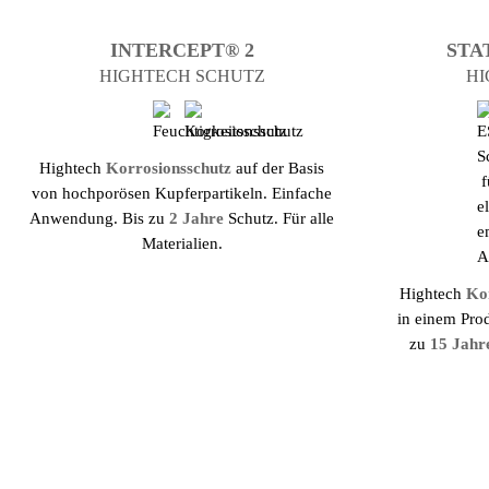
INTERCEPT® 2
STA
HIGHTECH SCHUTZ
HI
Hightech
Korrosions­schutz
auf der Basis
von hochporösen Kupfer­partikeln. Einfache
Anwendung. Bis zu
2 Jahre
Schutz. Für alle
Materialien.
Hightech
Ko
in einem Pro
zu
15 Jahr