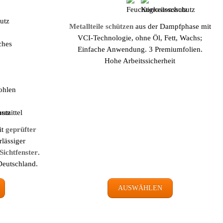
Metallteile schützen
aus der Dampf­phase mit
VCI-Technologie, ohne Öl, Fett, Wachs;
Einfache Anwendung. 3 Premium­folien.
Hohe Arbeits­sicherheit
it
geprüfter
rlässiger
Sichtfenster
.
Deutschland.
AUSWÄHLEN