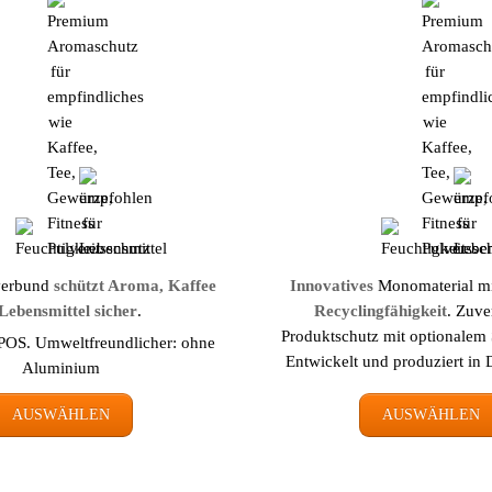
verbund
schützt Aroma, Kaffee
Innovatives
Monomaterial m
Lebens­mittel sicher
.
Recyclingfähigkeit
. Zuve
Produktschutz mit optionalem
POS. Umwelt­freundlicher: ohne
Entwickelt und produziert in 
Aluminium
AUSWÄHLEN
AUSWÄHLEN