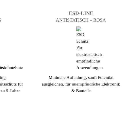
ESD-LINE
G
ANTI­STATISCH – ROSA
ing
Minimale Aufladung, sanft Potential
ts­schutz für
ausgleichen, für
un­emp­find­liche
Elektronik
s zu
5 Jahre
& Bauteile