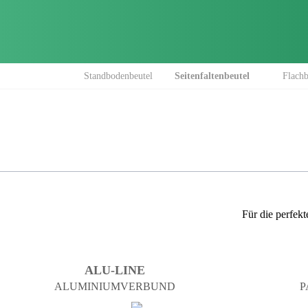
Navigation
Standbodenbeutel
Seitenfaltenbeutel
Flachb
überspringen
Für die perfek
ALU-LINE
ALUMINIUM­VERBUND
P