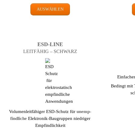
AUSWÄHLEN
ESD-LINE
LEIT­FÄHIG – SCHWARZ
Einfache
Bedingt mit 
sc
Volumenleit­fähiger ESD-Schutz für
un­emp­
find­liche
Elektronik-Baugruppen niedriger
Empfindlich­keit