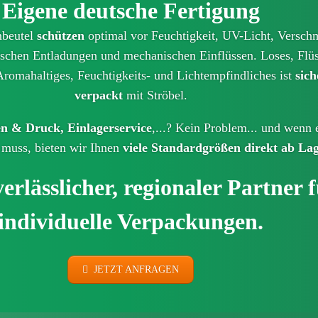
Eigene deutsche Fertigung
Impuls­siegel­zange
Seitenfaltenbeutel
Seitenfaltenbeutel
nbeutel
schützen
optimal vor Feuchtigkeit, UV-Licht, Versch
Intercept
Luftpolster
Drop´n Tell
Containereinsätze
TELLTILT PLUS
Mehrkammer­beutel
S
Made for Recycling
tischen Entladungen und mechanischen Einflüssen. Loses, Flüs
 Aromahaltiges, Feuchtigkeits- und Lichtempfindliches ist
sich
verpackt
mit Ströbel.
en & Druck, Einlagerservice
,...? Kein Problem... und wenn 
Flachbeutel
Flachbeutel
 muss, bieten wir Ihnen
viele Standardgrößen direkt ab La
Protect-A-Pak
TIP-N-TELL®
erlässlicher, regionaler Partner 
individuelle Verpackungen.
JETZT ANFRAGEN