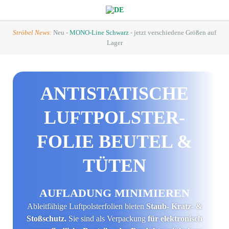
Ströbel News:
Neu -
MONO-Line Schwarz
- jetzt verschiedene Größen auf
Lager
ANTI­STATISCHE
LUFT­POLSTER­
FOLIE
BEUTEL &
TÜTEN
AUFLADUNG MINIMIEREN
Ableitfähige Luft­polster­folien bieten
Staub- Kratz- &
Stoßschutz.
Sie sind als Verpackung
für elektronisch