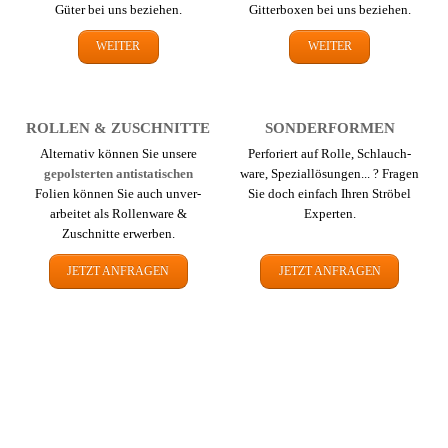
Güter bei uns beziehen.
Gitterboxen bei uns beziehen.
WEITER
WEITER
ROLLEN & ZUSCHNITTE
SONDER­FORMEN
Alternativ können Sie unsere
Perforiert auf Rolle, Schlauch­
gepolsterten antistatischen
ware, Spezial­lösungen... ? Fragen
Folien können Sie auch un­ver­
Sie doch einfach Ihren Ströbel
arbeitet als Rollenware &
Experten.
Zuschnitte erwerben.
JETZT ANFRAGEN
JETZT ANFRAGEN