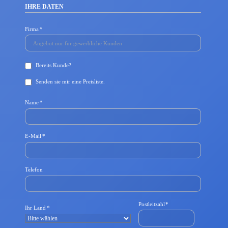
IHRE DATEN
Pflichtfeld
Firma
*
Bereits Kunde?
Senden sie mir eine Preisliste.
Pflichtfeld
Name
*
P
E-Mail
*
f
l
i
c
Telefon
h
t
f
e
Pflichtfeld
Postleitzahl
*
Pflichtfeld
Ihr Land
*
l
d