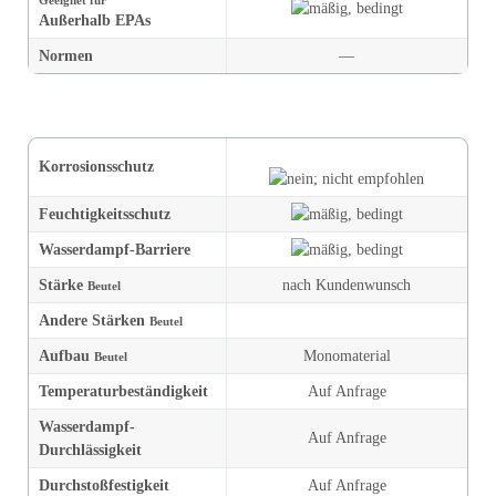
Geeignet für
Außerhalb EPAs
Normen
—
Korrosions­schutz
Feuchtigkeit
s­schutz
Wasserdampf-Barriere
Stärke
nach Kundenwunsch
Beutel
Andere Stärken
Beutel
Aufbau
Monomaterial
Beutel
Temperatur­beständigkeit
Auf Anfrage
Wasserdampf-
Auf Anfrage
Durchlässigkeit
Durchstoß­festigkeit
Auf Anfrage