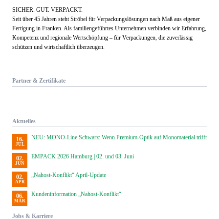
SICHER. GUT. VERPACKT.
Seit über 45 Jahren steht Ströbel für Verpack­ungs­lösungen nach Maß aus eigener
Fertigung in Franken. Als familien­geführtes Unternehmen verbinden wir Erfahrung,
Kom­petenz und regionale Wert­schöpfung – für Verpackungen, die zuverlässig
schützen und wirtschaftlich überzeugen.
Partner & Zertifikate
Aktuelles
NEU: MONO-Line Schwarz: Wenn Premium-Optik auf Monomaterial trifft
16.
JUL
EMPACK 2026 Hamburg | 02. und 03. Juni
02.
JUN
„Nahost-Konflikt“ April-Update
02.
APR
Kundeninformation „Nahost-Konflikt“
06.
MÄR
Jobs & Karriere