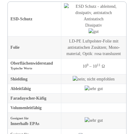
ESD-Schutz
Antistatisch
Dissipativ
LD-PE Luftpolster-Folie mit
Folie
antistatischen Zusätzen
;
Mono­
material
;
Optik
:
rosa transluzent
Oberflächen­widerstand
9
11
10
– 10
Ω
Typische Werte
Shielding
Ableitfähig
Faradayscher-Käfig
Volumen­leitfähig
Geeignet für
Innerhalb EPAs