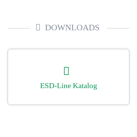
DOWNLOADS
ESD-Line Katalog
Unser Ströbel ESD–Katalog. Beutel-, Einsätze und Hauben­konfektion
nach Maß.
Sicher gut verpackt mit Ströbel.
DOWNLOAD