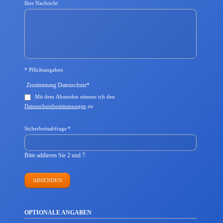
Ihre Nachricht
* Pflichtangaben
Pflichtfeld
Zustimmung Datenschutz
*
Mit dem Absenden stimme ich den
Datenschutzbestimmungen
zu
Pflichtfeld
Sicherheitsabfrage
*
Bitte addieren Sie 2 und 7.
ABSENDEN
OPTIONALE ANGABEN