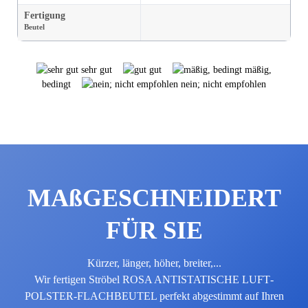
Fertigung
Beutel
sehr gut
gut
mäßig,
bedingt
nein; nicht empfohlen
MAß­GE­SCHNEI­DERT
FÜR SIE
Kürzer, länger, höher, breiter,...
Wir fertigen Ströbel ROSA ANTI­STATISCHE LUFT­
POLSTER-FLACH­BEUTEL perfekt abgestimmt auf Ihren