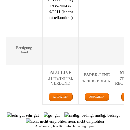
EU-Verordnung
1935/2004 &
10/2011 (lebens­
mittel­konform)
Fertigung
Beutel
ALU-LINE
MON
PAPER-LINE
ALUMINIUM­
ZERT
PAPIERVERBUND
VERBUND
RECYC
AUSWÄHLEN
AUSWÄHLEN
AU
sehr gut
gut
mäßig, bedingt
nein; nicht empfohlen
Alle Werte gelten für optimale Bedingungen.