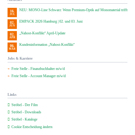
NEU: MONO-Line Schwarz: Wenn Premium-Optik auf Monomaterial trifft
16.
JUL
EMPACK 2026 Hamburg | 02. und 03. Juni
02.
JUN
„Nahost-Konflikt“ April-Update
02.
APR
Kundeninformation „Nahost-Konflikt“
06.
MÄR
Jobs & Karriere
Freie Stelle - Finanzbuchhalter m/w/d
Freie Stelle - Account Manager m/w/d
Links
Ströbel - Der Film
Ströbel - Downloads
Ströbel - Kataloge
Cookie Entscheidung ändern