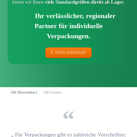
bieten wir Ihnen
viele Standardgrößen direkt ab Lager
.
Ihr verlässlicher, regionaler
Partner für individuelle
Verpackungen.
JETZT ANFRAGEN
Navigation
Alle Materialien
Alle Formen
überspringen
„ Für Verpackungen gibt es zahlreiche Vorschriften: