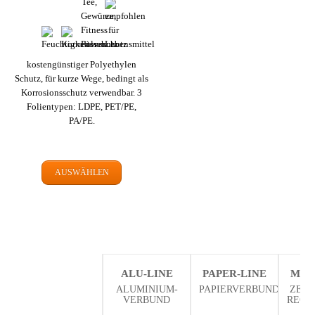
kosten­günstiger Polyethylen
Schutz, für kurze Wege, bedingt als
Korrosions­schutz verwendbar. 3
Folien­typen: LDPE, PET/PE,
PA/PE.
AUSWÄHLEN
ALU-LINE
PAPER-LINE
MON
ALUMINIUM­
PAPIERVERBUND
ZERT
VERBUND
RECY