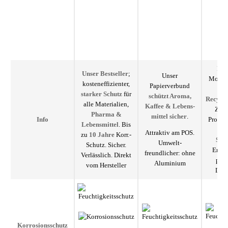
Inn
Unser Bestseller
;
Unser
Monoma
kosteneffizienter,
Papierverbund
ge
starker Schutz
für
schützt Aroma,
Recycli
alle Materialien,
Kaffee & Lebens­
Zuve
Pharma &
mittel sicher
.
Produk
Info
Lebens­mittel
. Bis
opt
Attraktiv am POS.
zu
10 Jahre
Korr.-
Sich
Umwelt­
Schutz. Sicher.
Entwi
freundlicher: ohne
Verlässlich. Direkt
prod
Aluminium
vom Hersteller
Deut
Korro­sions­schutz