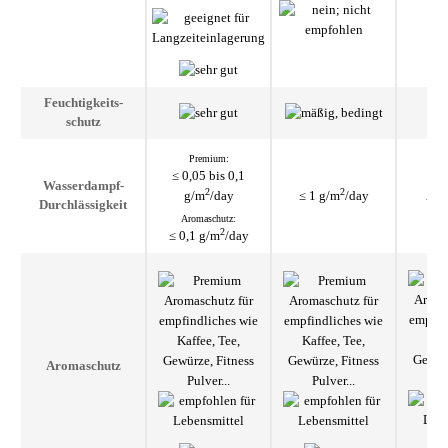
Feuchtigkeit
s­
schutz
Premium:
≤ 0,05 bis 0,1
Wasserdampf-
2
2
g/m
/day
≤ 1 g/m
/day
Auf
Durchlässigkeit
Aromaschutz:
2
≤ 0,1 g/m
/day
Aroma­schutz