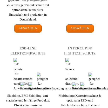
geprüfter Recyclingfähigkeit
.
Zuverlässiger Produktschutz mit
optionalem
Sichtfenster
.
Entwickelt und produziert in
Deutschland.
AUSWÄHLEN
AUSWÄHLEN
ESD-LINE
INTERCEPT®
ELEKTRONIK­SCHUTZ
HIGHTECH SCHUTZ
Shielding, EMI-Shielding
, anti­
Multi­talent:
Korrosions­schutz &
statische und leit­fähige Produkte.
optionaler ESD- und
Direkt vom Hersteller
Feuchtigkeits­schutz in einem