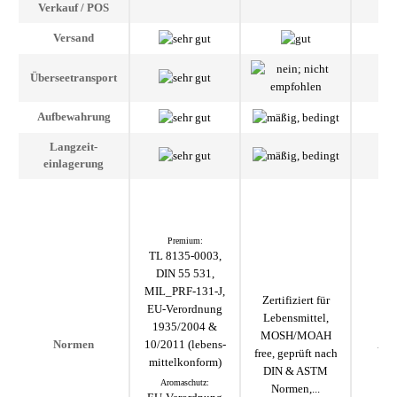
Verkauf / POS
Versand
Übersee­transport
Aufbe­wahrung
Langzeit­
einlagerung
Premium:
TL 8135-0003,
DIN 55 531,
MIL_PRF-131-J,
Zertifiziert für
EU-Verordnung
Lebens­mittel,
1935/2004 &
MOSH/MOAH
10/2011 (lebens­
Auf
Normen
free, geprüft nach
mittel­konform)
DIN & ASTM
Aromaschutz:
Normen,...