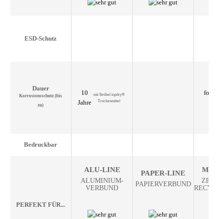
ESD-Schutz
Dauer
10
folie
mit Ströbel topdry®
Korrosions­schutz (bis
Jahre
Trockenmittel
bitt
zu)
Bedruckbar
ALU-LINE
MON
PAPER-LINE
ALUMINIUM­
ZERT
PAPIERVERBUND
VERBUND
RECYC
PERFEKT FÜR...