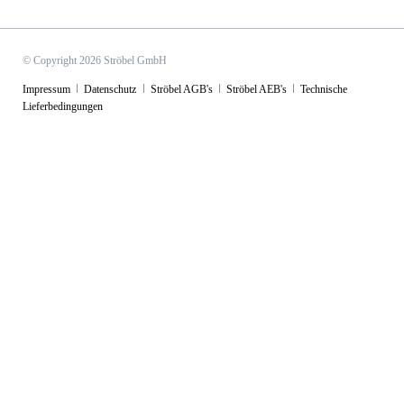
© Copyright 2026 Ströbel GmbH
Navigation
Impressum
Datenschutz
Ströbel AGB's
Ströbel AEB's
Technische
überspringen
Lieferbedingungen