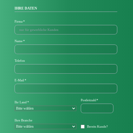
IHRE DATEN
Pflichtfeld
Firma
*
Pflichtfeld
Name
*
Telefon
P
E-Mail
*
f
l
i
c
Pflichtfeld
Postleitzahl
*
Pflichtfeld
Ihr Land
*
h
t
f
e
Ihre Branche
l
Bereits Kunde?
d